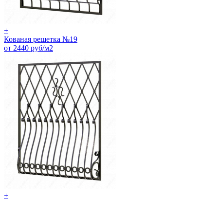
+
Кованая решетка №19
от 2440 руб/м2
+