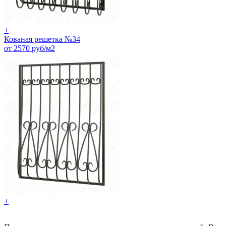
+
Кованая решетка №34
от 2570 руб/м2
+