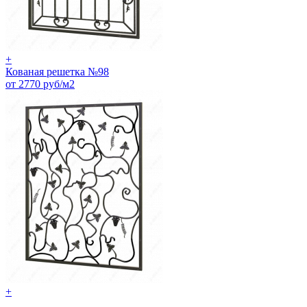
+
Кованая решетка №98
от 2770 руб/м2
+