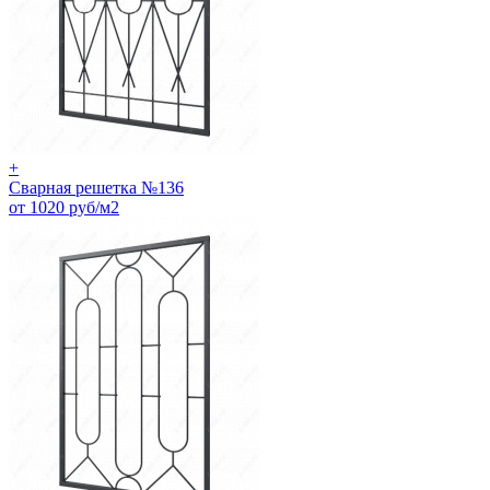
+
Сварная решетка №136
от 1020 руб/м2