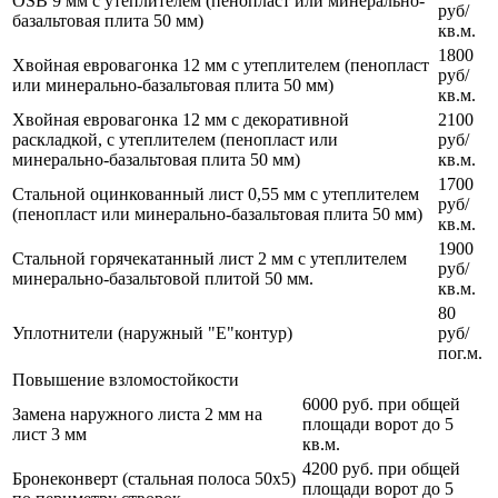
OSB 9 мм с утеплителем (пенопласт или минерально-
руб/
базальтовая плита 50 мм)
кв.м.
1800
Хвойная евровагонка 12 мм с утеплителем (пенопласт
руб/
или минерально-базальтовая плита 50 мм)
кв.м.
Хвойная евровагонка 12 мм с декоративной
2100
раскладкой, с утеплителем (пенопласт или
руб/
минерально-базальтовая плита 50 мм)
кв.м.
1700
Стальной оцинкованный лист 0,55 мм с утеплителем
руб/
(пенопласт или минерально-базальтовая плита 50 мм)
кв.м.
1900
Стальной горячекатанный лист 2 мм с утеплителем
руб/
минерально-базальтовой плитой 50 мм.
кв.м.
80
Уплотнители (наружный "Е"контур)
руб/
пог.м.
Повышение взломостойкости
6000 руб. при общей
Замена наружного листа 2 мм на
площади ворот до 5
лист 3 мм
кв.м.
4200 руб. при общей
Бронеконверт (стальная полоса 50х5)
площади ворот до 5