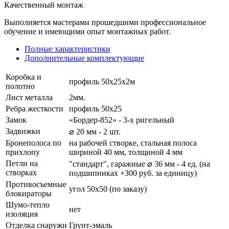
Качественный монтаж
Выполняется мастерами прошедшими профессиональное
обучение и имеющими опыт монтажных работ.
Полные характеристики
Дополнительные комплектующие
Коробка и
профиль 50х25х2м
полотно
Лист металла
2мм.
Ребра жесткости
профиль 50х25
Замок
«Бордер-852» - 3-х ригельный
Задвижки
⌀ 20 мм - 2 шт.
Бронеполоса по
на рабочей створке, стальная полоса
прихлопу
шириной 40 мм, толщиной 4 мм
Петли на
"стандарт", гаражные ⌀ 36 мм - 4 ед. (на
створках
подшипниках +300 руб. за единицу)
Противосъемные
угол 50х50 (по заказу)
блокираторы
Шумо-тепло
нет
изоляция
Отделка снаружи
Грунт-эмаль