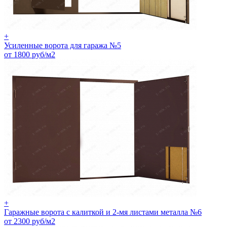
+
Усиленные ворота для гаража №5
от 1800 руб/м2
+
Гаражные ворота с калиткой и 2-мя листами металла №6
от 2300 руб/м2