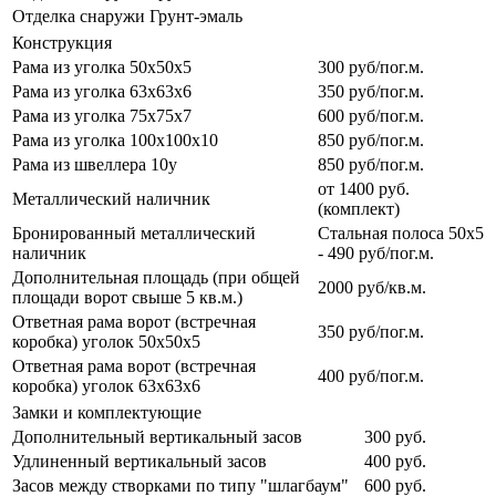
Отделка снаружи
Грунт-эмаль
Конструкция
Рама из уголка 50х50х5
300 руб/пог.м.
Рама из уголка 63х63х6
350 руб/пог.м.
Рама из уголка 75х75х7
600 руб/пог.м.
Рама из уголка 100х100х10
850 руб/пог.м.
Рама из швеллера 10у
850 руб/пог.м.
от 1400 руб.
Металлический наличник
(комплект)
Бронированный металлический
Стальная полоса 50х5
наличник
- 490 руб/пог.м.
Дополнительная площадь (при общей
2000 руб/кв.м.
площади ворот свыше 5 кв.м.)
Ответная рама ворот (встречная
350 руб/пог.м.
коробка) уголок 50х50х5
Ответная рама ворот (встречная
400 руб/пог.м.
коробка) уголок 63х63х6
Замки и комплектующие
Дополнительный вертикальный засов
300 руб.
Удлиненный вертикальный засов
400 руб.
Засов между створками по типу "шлагбаум"
600 руб.