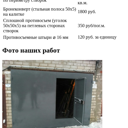
по периметру створок
кв.м.
Бронеконверт (стальная полоса 50х5)
1800 руб.
на калитке
Сплошной противосъем (уголок
50х50х5) на петлевых сторонах
350 руб/пог.м.
створок
120 руб. за единицу
Противосъемные штыри ⌀ 16 мм
Фото наших работ